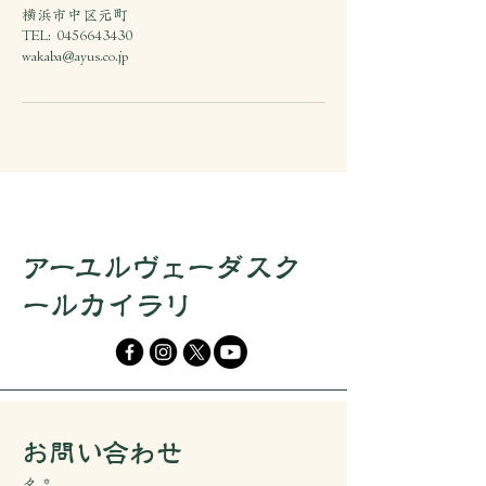
横浜市中区元町
TEL: 0456643430
wakaba@ayus.co.jp
アーユルヴェーダスク
ールカイラリ
​お問い合わせ
名
*