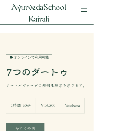
AyurvedaSchool
Kairali
オンラインで利用可能
7つのダートゥ
アーユルヴェーダの解剖生理学を学びます。
16,500
円
1時間 30分
1
￥16,500
Yokohama
時
3
0
分
今すぐ予約