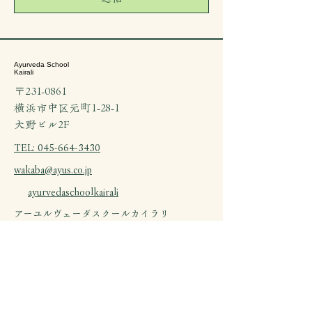
Ayurveda School
Kairali
〒231-0861
横浜市中区元町1-28-1
​大野ビル2F
TEL: 045-664-3430
wakaba@ayus.co.jp
ayurvedaschoolkairali
アーユルヴェーダスクールカイラリ
＜利用規約＞
当スクールをご利用いただく際は、事前に予
約をお願いいたします。また、キャンセルポ
リシーに従い、変更やキャンセルは24時間前
までにご連絡ください。